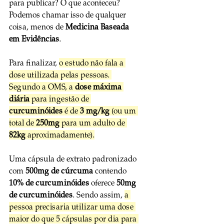
para publicar? O que aconteceu?
Podemos chamar isso de qualquer 
coisa, menos de 
Medicina Baseada 
em Evidências
.
Para finalizar, 
o estudo não fala a 
dose utilizada pelas pessoas. 
Segundo a OMS, a 
dose máxima 
diária
 para ingestão de 
curcuminóides
 é de 
3 mg/kg
 (ou um 
total de 
250mg
 para um adulto de 
82kg
 aproximadamente).
Uma cápsula de extrato padronizado 
com 
500mg de cúrcuma
 contendo 
10% de curcuminóides 
oferece 
50mg 
de curcuminóides
. Sendo assim, 
a 
pessoa precisaria utilizar uma dose 
maior do que 5 cápsulas por dia para 