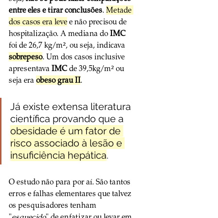
entre eles e tirar conclusões
. 
Metade 
dos casos era leve
 e não precisou de 
hospitalização. A mediana do 
IMC
foi de 26,7 kg/m², ou seja, indicava 
sobrepeso
. Um dos casos inclusive 
apresentava 
IMC
 de 39,5kg/m² ou 
seja era 
obeso grau II
.
Já existe extensa literatura 
científica provando que a 
obesidade é um fator de 
risco associado à lesão e 
insuficiência hepática
.
O estudo não para por aí. São tantos 
erros e falhas elementares que talvez 
os pesquisadores tenham 
"
esquecido
" de enfatizar ou levar em 