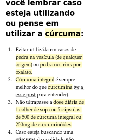
você lembrar caso 
esteja utilizando 
ou pense em 
utilizar a 
cúrcuma
:
Evitar utilizá-la em casos de 
pedra na vesícula (de qualquer 
origem)
 ou 
pedra nos rins por 
oxalato.
Cúrcuma integral
 é sempre 
melhor do que 
curcumina
 (
veja 
esse post
 para entender).
Não ultrapasse a 
dose diária de 
1 colher de sopa ou 5 cápsulas 
de 500 de cúrcuma integral ou 
250mg de curcuminóides.
Caso esteja buscando uma 
cúrcuma
 de qualidade 
não 