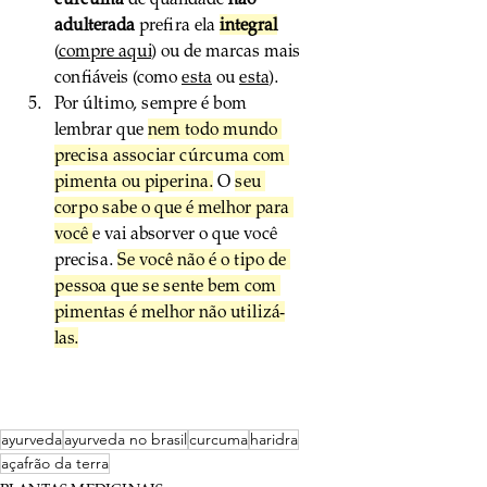
adulterada
 prefira ela 
integral
(
compre aqui
) ou de marcas mais 
confiáveis (como 
esta
 ou 
esta
).
Por último, sempre é bom 
lembrar que 
nem todo mundo 
precisa associar cúrcuma com 
pimenta ou piperina.
 O 
seu 
corpo sabe o que é melhor para 
você 
e vai absorver o que você 
precisa. 
Se você não é o tipo de 
pessoa que se sente bem com 
pimentas é melhor não utilizá-
las.
ayurveda
ayurveda no brasil
curcuma
haridra
açafrão da terra