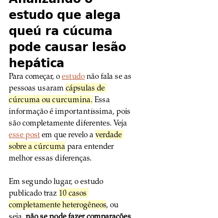
estudo que alega 
queú ra cúcuma 
pode causar lesão 
hepática
Para começar, o 
estudo
 não fala se as 
pessoas usaram 
cápsulas de 
cúrcuma ou curcumina
.
 Essa 
informação é importantíssima, pois 
são completamente diferentes. Veja 
esse post
 em que revelo a 
verdade 
sobre a cúrcuma
 para entender 
melhor essas diferenças.
Em segundo lugar, o estudo 
publicado traz 
10 casos 
completamente heterogêneos
, ou 
seja, 
não se pode fazer comparações 