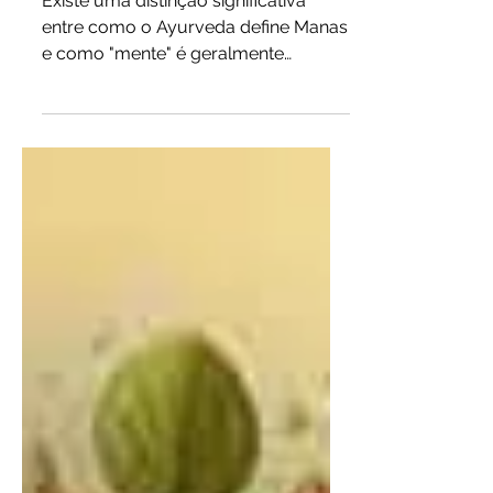
Cuidando da Mente com
Ayurveda
Existe uma distinção significativa
entre como o Ayurveda define Manas
e como "mente" é geralmente
conceituada na psicologia ocidental.