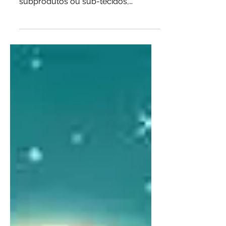
Dhatus são os tecidos fundamentais
do corpo, e os Upadhatus são seus
subprodutos ou sub-tecidos,
apoiando sua formação e funções.