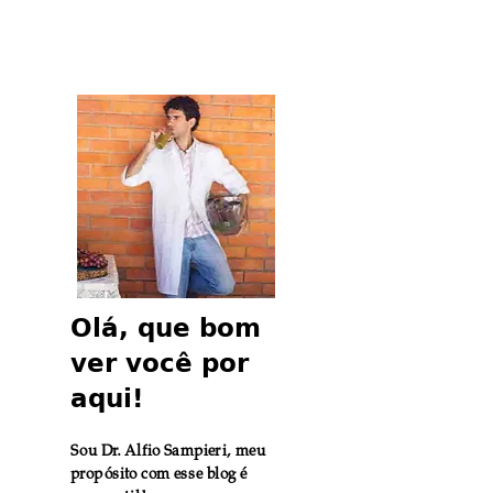
como prevenir e
terapêutico do
tratar através da
Panchakarma
alimentação e
estilo de vida
Olá, que bom
ver você por
aqui!
Sou Dr. Alfio Sampieri, meu
propósito com esse blog é