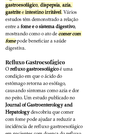
gastroesofágico
, 
dispepsia
, 
azia
, 
gastrite
 e 
intestino irritável
.
 Vários 
estudos têm demonstrado a relação 
entre a 
fome e o sistema digestivo
, 
mostrando como o ato de 
comer com 
fome
 pode beneficiar a saúde 
digestiva.
Refluxo Gastroesofágico
O 
refluxo gastroesofágico
 é uma 
condição em que o ácido do 
estômago retorna ao esôfago, 
causando sintomas como azia e dor 
no peito. Um estudo publicado no 
Journal of Gastroenterology and 
Hepatology
 descobriu que comer 
com fome pode ajudar a reduzir a 
incidência de refluxo gastroesofágico 
em pacientes com doença do refluxo 