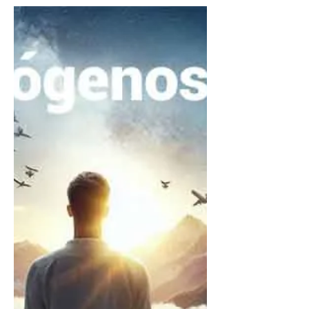
Aromaterapia com Óleo
Essencial de Laranja para
Ansiedade: Funciona
Mesmo?
Estudos mostram que o óleo de laranja
doce pode ter um papel no tratamento
da ansiedade.