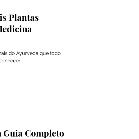
is Plantas
Medicina
nais do Ayurveda que todo
conhecer.
a
m Guia Completo