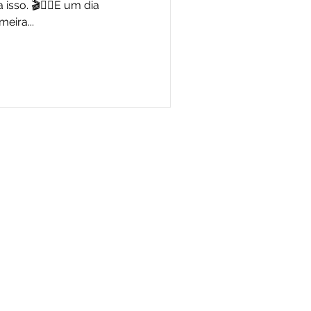
isso. 🎬✍🏻E um dia
meira...