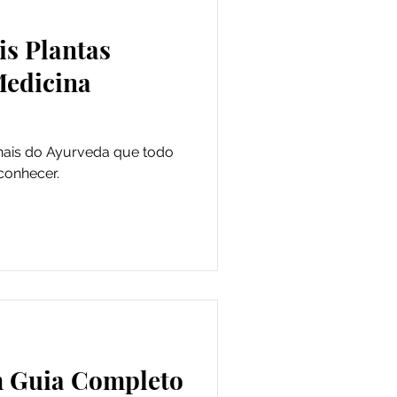
is Plantas
Medicina
nais do Ayurveda que todo
conhecer.
a
m Guia Completo