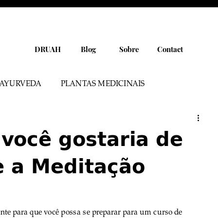
DRUAH
Blog
Sobre
Contact
AYURVEDA
PLANTAS MEDICINAIS
PRODUTOS SELECIONADOS
YOGA
você gostaria de
e a Meditação
idade
Saúde
Especiarias
ente para que você possa se preparar para um curso de 