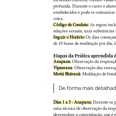
profunda. Durante o curso o aluno
estabelecidos e pode se comunicar
coisa.
Código de Conduta:
 As regras incl
relações sexuais, usar substâncias 
Seguir o Horário:
 Os dias começam
de 10 horas de meditação por dia, 
Etapas da Prática aprendida d
Anapana
:
 Observação da respiraç
Vipassana
: Observação das sensaç
Mettā Bhāvanā
:
 Meditação de bond
De forma mais detalhad
Dias 1 a 3 - Anapana:
 Durante os p
uma técnica de observação da respi
desenvolver a concentração, que é 