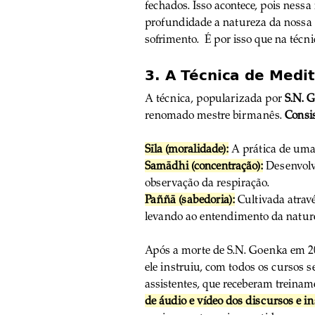
fechados. Isso acontece, pois nes
profundidade a natureza da nossa e
sofrimento.  É por isso que na técn
3. A Técnica de Medi
A técnica, popularizada por 
S.N. 
renomado mestre birmanês. 
Consis
Sīla (moralidade):
 A prática de uma
Samādhi (concentração):
 Desenvolv
observação da respiração.
Paññā (sabedoria):
 Cultivada atrav
levando ao entendimento da natur
Após a morte de S.N. Goenka em 20
ele instruiu, com todos os cursos
assistentes, que receberam treinam
de áudio e vídeo dos discursos e 