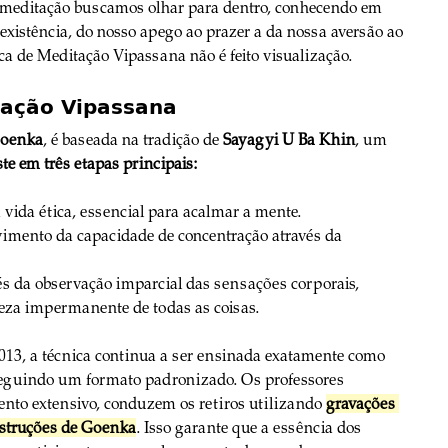
sa meditação buscamos olhar para dentro, conhecendo em 
xistência, do nosso apego ao prazer a da nossa aversão ao 
ica de Meditação Vipassana não é feito visualização.
tação Vipassana
Goenka
, é baseada na tradição de 
Sayagyi U Ba Khin
, um 
te em três etapas principais:
 vida ética, essencial para acalmar a mente.
imento da capacidade de concentração através da 
és da observação imparcial das sensações corporais, 
eza impermanente de todas as coisas.
13, a técnica continua a ser ensinada exatamente como 
 seguindo um formato padronizado. Os professores 
ento extensivo, conduzem os retiros utilizando 
gravações 
instruções de Goenka
. Isso garante que a essência dos 