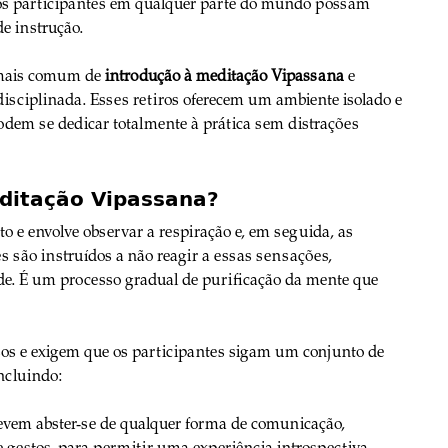
os participantes em qualquer parte do mundo possam 
e instrução.
 mais comum de 
introdução à meditação Vipassana
 e 
isciplinada. Esses retiros oferecem um ambiente isolado e 
podem se dedicar totalmente à prática sem distrações 
editação Vipassana?
to e envolve observar a respiração e, em seguida, as 
s são instruídos a não reagir a essas sensações, 
. É um processo gradual de purificação da mente que 
sos e exigem que os participantes sigam um conjunto de 
incluindo:
evem abster-se de qualquer forma de comunicação, 
e gestos, para permitir uma experiência introspectiva 