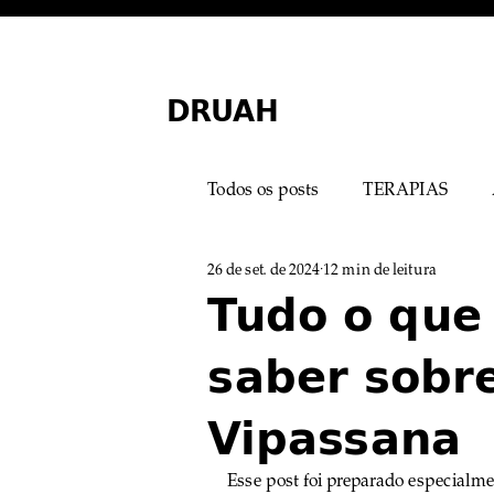
DRUAH
Todos os posts
TERAPIAS
26 de set. de 2024
12 min de leitura
MEDICINA MINIMALISTA
Tudo o que 
saber sobr
Mistérios Médicos
Mental
Vipassana
Esse post foi preparado especialm