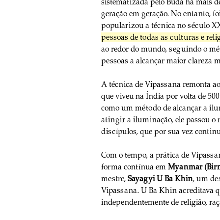
sistematizada pelo Buda há mais de
geração em geração. No entanto, foi
popularizou a técnica no século XX
pessoas de todas as culturas e reli
ao redor do mundo, seguindo o mét
pessoas a alcançar maior clareza me
A técnica de Vipassana remonta ao
que viveu na Índia por volta de 50
como um método de alcançar a ilum
atingir a iluminação, ele passou o 
discípulos, que por sua vez contin
Com o tempo, a prática de Vipassa
forma contínua em 
Myanmar (Bir
mestre, 
Sayagyi U Ba Khin
, um des
Vipassana. U Ba Khin acreditava que
independentemente de religião, raç