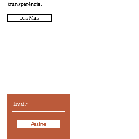
transparência.
Leia Mais
Fique por
dentro de todos
os posts
Assine