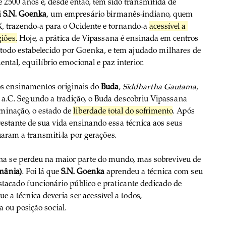
 2500 anos e, desde então, tem sido transmitida de 
 
S.N. Goenka
, um empresário birmanês-indiano, quem 
, trazendo-a para o Ocidente e tornando-a 
acessível a 
giões.
 Hoje, a prática de Vipassana é ensinada em centros 
odo estabelecido por Goenka, e tem ajudado milhares de 
ntal, equilíbrio emocional e paz interior.
s ensinamentos originais do 
Buda
, 
Siddhartha Gautama
, 
0 a.C. Segundo a tradição, o Buda descobriu Vipassana 
inação, o estado de 
liberdade total do sofrimento
. Após 
restante de sua vida ensinando essa técnica aos seus 
uaram a transmiti-la por gerações.
na se perdeu na maior parte do mundo, mas sobreviveu de 
mânia)
. Foi lá que 
S.N. Goenka
 aprendeu a técnica com seu 
tacado funcionário público e praticante dedicado de 
 a técnica deveria ser acessível a todos, 
a ou posição social.