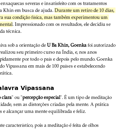
enxaquecas severas e insatisfeito com os tratamentos 
a Khin em busca de ajuda. 
Durante um retiro de 10 dias, 
ara sua condição física, mas também experimentou um 
mental
. Impressionado com os resultados, ele decidiu se 
da técnica.
iva sob a orientação de 
U Ba Khin, Goenka
 foi autorizado 
ealizou seu primeiro curso na Índia, e, nos anos 
rapidamente por todo o país e depois pelo mundo. Goenka 
ndo Vipassana em mais de 100 países e estabelecendo 
rática.
Palavra Vipassana
 clara
" ou "
percepção especial
". É um tipo de meditação 
idade, sem as distorções criadas pela mente. A prática 
 e alcançar uma mente equilibrada e feliz. 
te característico, pois a meditação é feita de olhos 