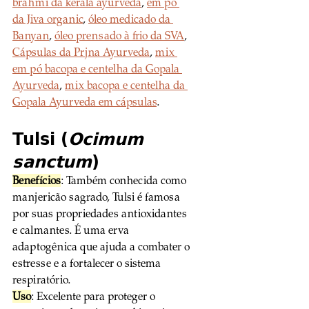
brahmi da kerala ayurveda
, 
em pó 
da Jiva organic
, 
óleo medicado da 
Banyan
, 
óleo prensado à frio da SVA
,  
Cápsulas da Prjna Ayurveda
, 
mix 
em pó bacopa e centelha da Gopala 
Ayurveda
, 
mix bacopa e centelha da 
Gopala Ayurveda em cápsulas
.
Tulsi (
Ocimum 
sanctum
)
Benefícios
: Também conhecida como 
manjericão sagrado, Tulsi é famosa 
por suas propriedades antioxidantes 
e calmantes. É uma erva 
adaptogênica que ajuda a combater o 
estresse e a fortalecer o sistema 
respiratório.
Uso
: Excelente para proteger o 