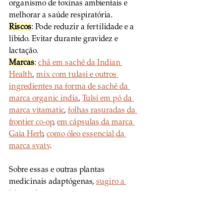
organismo de toxinas ambientais e 
melhorar a saúde respiratória.
Riscos
: Pode reduzir a fertilidade e a 
libido. Evitar durante gravidez e 
lactação.
Marcas
: 
chá em sachê da Indian 
Health
, 
mix com tulasi e outros 
ingredientes na forma de sachê da 
marca organic india
, 
Tulsi em pó da 
marca vitamatic
, 
folhas rasuradas da 
frontier co-op
, 
em cápsulas da marca 
Gaia Herb
, 
como óleo essencial da 
marca svatv
. 
Sobre essas e outras plantas 
medicinais adaptógenas, 
sugiro a 
leitura desse texto
.
Implementação do 