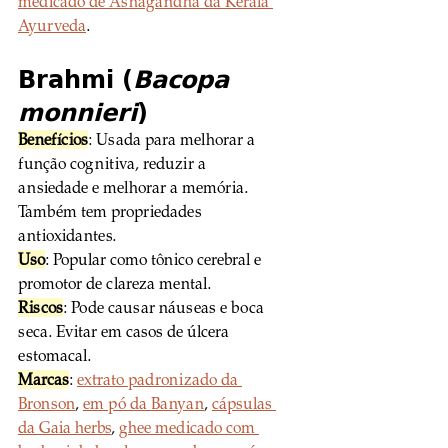
medicado de Ashagandha da Kerala 
Ayurveda
.       
Brahmi (
Bacopa 
monnieri
)
Benefícios
: Usada para melhorar a 
função cognitiva, reduzir a 
ansiedade e melhorar a memória. 
Também tem propriedades 
antioxidantes.
Uso
: Popular como tônico cerebral e 
promotor de clareza mental.
Riscos
: Pode causar náuseas e boca 
seca. Evitar em casos de úlcera 
estomacal.
Marcas
: 
extrato padronizado da 
Bronson
, 
em pó da Banyan
, 
cápsulas 
da Gaia herbs
, 
ghee medicado com 