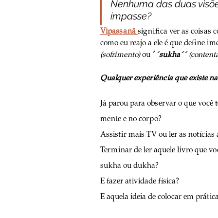
Nenhuma das duas visõe
impasse? 
Vipassanā 
significa ver as coisas 
como eu reajo a ele é que define 
(sofrimento) 
ou 
´
´sukha´´
 (content
Qualquer experiência que existe na
Já parou para observar o que você t
mente e no corpo? 
Assistir mais TV ou ler as notícia
Terminar de ler aquele livro que v
sukha ou dukha?
E fazer atividade física?
E aquela ideia de colocar em práti