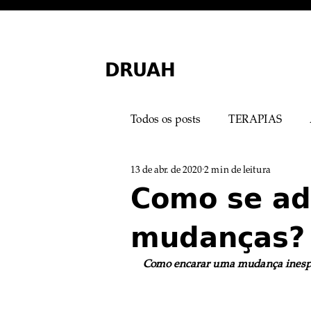
DRUAH
Todos os posts
TERAPIAS
13 de abr. de 2020
2 min de leitura
MEDICINA MINIMALISTA
Como se ad
mudanças? 
Mistérios Médicos
Mental
Como encarar uma mudança inespe