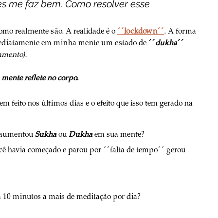
s me faz bem. Como resolver esse 
como realmente são. A realidade é o 
´´lockdown´´
. A forma 
imediatamente em minha mente um estado de 
´´
dukha
´´
amento).
 mente reflete no corpo.
em feito nos últimos dias e o efeito que isso tem gerado na 
s aumentou 
Sukha
 ou 
Dukha
 em sua mente?
ocê havia começado e parou por ´´falta de tempo´´ gerou 
ca 10 minutos a mais de meditação por dia? 