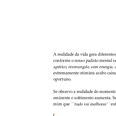
A realidade da vida gera diferent
conforme o nosso padrão mental se
apático, resmungão, sem energia,
extremamente otimista acabo cain
oportuno.
Se observo a realidade do momento
eminente o sofrimento aumenta. Se
mim que 
´´tudo vai melhorar´´
 es