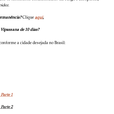
pidez.
rmanência? 
Clique
aqui
.
Vipassana de 10 dias?
 conforme a cidade desejada no Brasil:
Parte 1
Parte 2