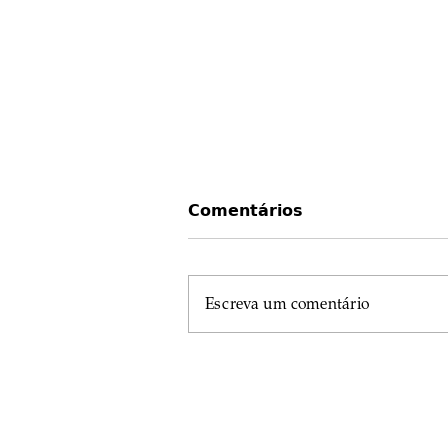
Comentários
Escreva um comentário
Os Sete Upadhatus
Segundo Sharangdhar
Samhita