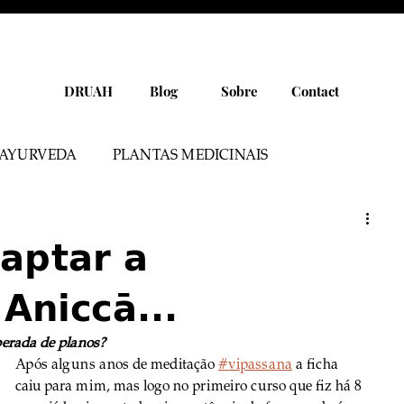
DRUAH
Blog
Sobre
Contact
AYURVEDA
PLANTAS MEDICINAIS
PRODUTOS SELECIONADOS
YOGA
aptar a
Aniccā...
idade
Saúde
Especiarias
rada de planos?
Após alguns anos de meditação 
#vipassana
 a ficha 
caiu para mim, mas logo no primeiro curso que fiz há 8 