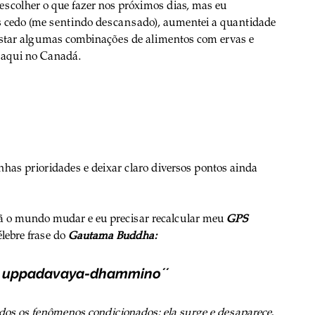
 escolher o que fazer nos próximos dias, mas eu 
 cedo (me sentindo descansado), aumentei a quantidade 
testar algumas combinações de alimentos com ervas e 
 aqui no Canadá.
as prioridades e deixar claro diversos pontos ainda 
 o mundo mudar e eu precisar recalcular meu 
GPS
lebre frase do 
Gautama Buddha:
a, uppadavaya-dhammino´´
os os fenômenos condicionados: ela surge e desaparece, 