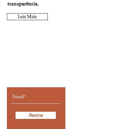
transparência.
Leia Mais
Fique por
dentro de todos
os posts
Assine