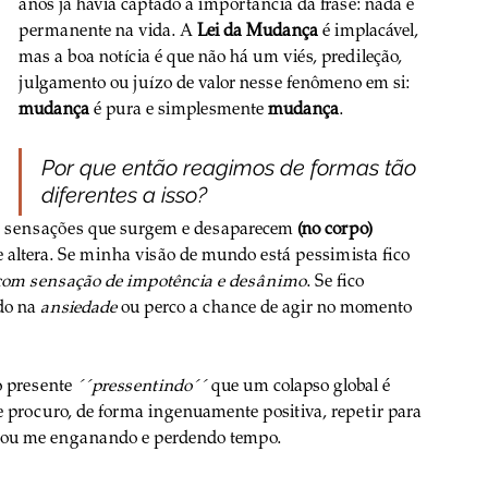
anos já havia captado a importância da frase: nada é 
permanente na vida. A 
Lei da Mudança
 é implacável, 
mas a boa notícia é que não há um viés, predileção, 
julgamento ou juízo de valor nesse fenômeno em si: 
mudança
 é pura e simplesmente 
mudança
. 
Por que então reagimos de formas tão 
diferentes a isso?
es sensações que surgem e desaparecem 
(no corpo) 
 altera. Se minha visão de mundo está pessimista fico 
 com sensação de impotência e desânimo
. Se fico 
do na 
ansiedade
 ou perco a chance de agir no momento 
 presente 
´´pressentindo´´
 que um colapso global é 
 procuro, de forma ingenuamente positiva, repetir para 
tou me enganando e perdendo tempo. 